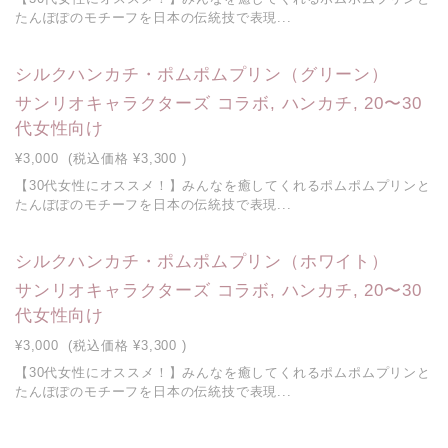
たんぽぽのモチーフを日本の伝統技で表現...
シルクハンカチ・ポムポムプリン（グリーン）
サンリオキャラクターズ コラボ, ハンカチ, 20〜30
代女性向け
¥3,000
(税込価格
¥3,300
)
【30代女性にオススメ！】みんなを癒してくれるポムポムプリンと
たんぽぽのモチーフを日本の伝統技で表現...
シルクハンカチ・ポムポムプリン（ホワイト）
サンリオキャラクターズ コラボ, ハンカチ, 20〜30
代女性向け
¥3,000
(税込価格
¥3,300
)
【30代女性にオススメ！】みんなを癒してくれるポムポムプリンと
たんぽぽのモチーフを日本の伝統技で表現...