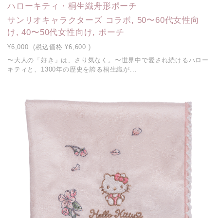
ハローキティ・桐生織舟形ポーチ
サンリオキャラクターズ コラボ, 50〜60代女性向
け, 40〜50代女性向け, ポーチ
¥6,000
(税込価格
¥6,600
)
〜大人の「好き」は、さり気なく。〜世界中で愛され続けるハロー
キティと、1300年の歴史を誇る桐生織が...