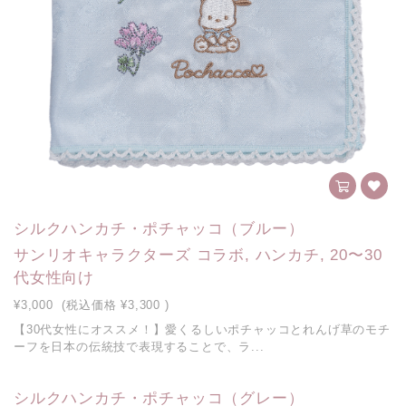
シルクハンカチ・ポチャッコ（ブルー）
サンリオキャラクターズ コラボ, ハンカチ, 20〜30
代女性向け
¥3,000
(税込価格
¥3,300
)
【30代女性にオススメ！】愛くるしいポチャッコとれんげ草のモチ
ーフを日本の伝統技で表現することで、ラ...
シルクハンカチ・ポチャッコ（グレー）