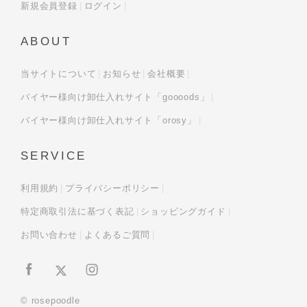
新規会員登録
ログイン
ABOUT
当サイトについて
お知らせ
会社概要
バイヤー様向け卸仕入れサイト「goooods」
バイヤー様向け卸仕入れサイト「orosy」
SERVICE
利用規約
プライバシーポリシー
特定商取引法に基づく表記
ショッピングガイド
お問い合わせ
よくあるご質問
© rosepoodle