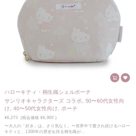
ハローキティ・桐生織シェルポーチ
サンリオキャラクターズ コラボ, 50〜60代女性向
け, 40〜50代女性向け, ポーチ
¥6,273
(税込価格
¥6,900
)
〜大人の「好き」は、さり気なく。〜世界中で愛され続けるハロー
キティと、1300年の歴史を誇る桐生織が...