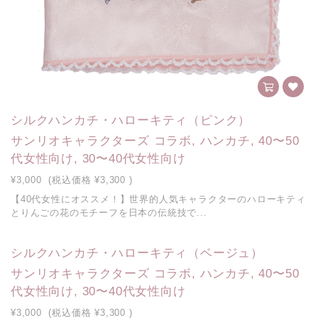
シルクハンカチ・ハローキティ（ピンク）
サンリオキャラクターズ コラボ, ハンカチ, 40〜50
代女性向け, 30〜40代女性向け
¥3,000
(税込価格
¥3,300
)
【40代女性にオススメ！】世界的人気キャラクターのハローキティ
とりんごの花のモチーフを日本の伝統技で...
シルクハンカチ・ハローキティ（ベージュ）
サンリオキャラクターズ コラボ, ハンカチ, 40〜50
代女性向け, 30〜40代女性向け
¥3,000
(税込価格
¥3,300
)